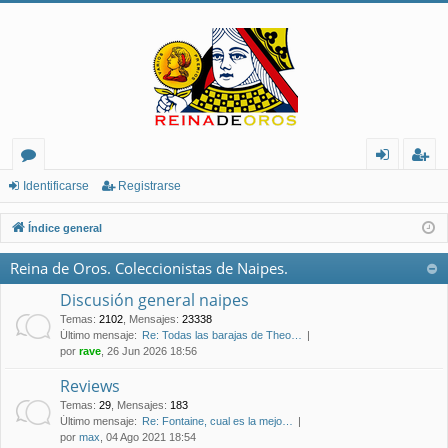
or
de
eg
Identificarse
Registrarse
os
nt
ist
Índice general
ifi
ra
Reina de Oros. Coleccionistas de Naipes.
ca
rs
Discusión general naipes
rs
e
Temas
:
2102
,
Mensajes
:
23338
Último mensaje:
Re: Todas las barajas de Theo…
e
por
rave
, 26 Jun 2026 18:56
Reviews
Temas
:
29
,
Mensajes
:
183
Último mensaje:
Re: Fontaine, cual es la mejo…
por
max
, 04 Ago 2021 18:54