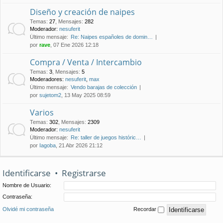
Diseño y creación de naipes
Temas
:
27
,
Mensajes
:
282
Moderador:
nesuferit
Último mensaje:
Re: Naipes españoles de domin…
por
rave
, 07 Ene 2026 12:18
Compra / Venta / Intercambio
Temas
:
3
,
Mensajes
:
5
Moderadores:
nesuferit
,
max
Último mensaje:
Vendo barajas de colección
por
sujetom2
, 13 May 2025 08:59
Varios
Temas
:
302
,
Mensajes
:
2309
Moderador:
nesuferit
Último mensaje:
Re: taller de juegos históric…
por
Iagoba
, 21 Abr 2026 21:12
Identificarse
•
Registrarse
Nombre de Usuario:
Contraseña:
Olvidé mi contraseña
Recordar