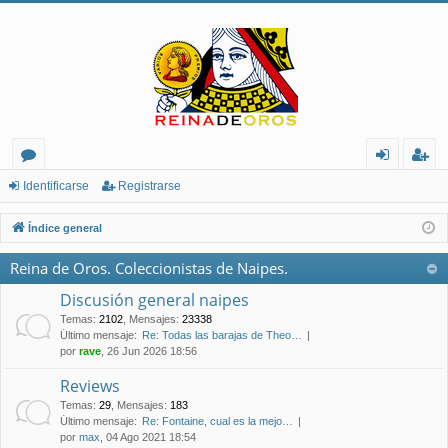
or
de
eg
Identificarse
Registrarse
os
nt
ist
Índice general
ifi
ra
Reina de Oros. Coleccionistas de Naipes.
ca
rs
Discusión general naipes
rs
e
Temas
:
2102
,
Mensajes
:
23338
Último mensaje:
Re: Todas las barajas de Theo…
e
por
rave
, 26 Jun 2026 18:56
Reviews
Temas
:
29
,
Mensajes
:
183
Último mensaje:
Re: Fontaine, cual es la mejo…
por
max
, 04 Ago 2021 18:54