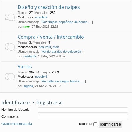
Diseño y creación de naipes
Temas
:
27
,
Mensajes
:
282
Moderador:
nesuferit
Último mensaje:
Re: Naipes españoles de domin…
por
rave
, 07 Ene 2026 12:18
Compra / Venta / Intercambio
Temas
:
3
,
Mensajes
:
5
Moderadores:
nesuferit
,
max
Último mensaje:
Vendo barajas de colección
por
sujetom2
, 13 May 2025 08:59
Varios
Temas
:
302
,
Mensajes
:
2309
Moderador:
nesuferit
Último mensaje:
Re: taller de juegos históric…
por
Iagoba
, 21 Abr 2026 21:12
Identificarse
•
Registrarse
Nombre de Usuario:
Contraseña:
Olvidé mi contraseña
Recordar