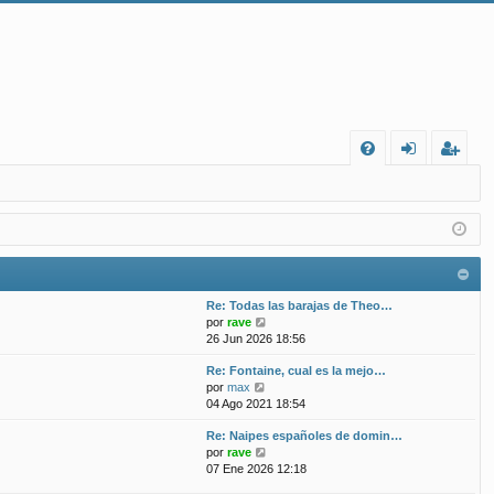
FA
de
eg
Q
nt
ist
ifi
ra
ca
rs
Re: Todas las barajas de Theo…
rs
e
V
por
rave
e
26 Jun 2026 18:56
e
r
Re: Fontaine, cual es la mejo…
ú
V
por
max
l
e
04 Ago 2021 18:54
t
r
i
Re: Naipes españoles de domin…
ú
m
V
por
rave
l
o
e
07 Ene 2026 12:18
t
m
r
i
e