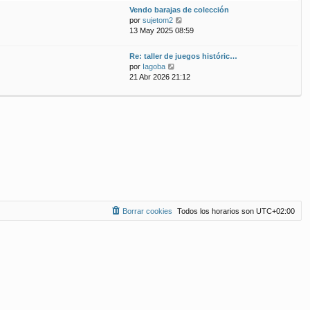
ú
m
n
Vendo barajas de colección
l
o
s
V
por
sujetom2
t
m
a
e
13 May 2025 08:59
i
e
j
r
m
n
e
ú
Re: taller de juegos históric…
o
s
l
V
por
Iagoba
m
a
t
e
21 Abr 2026 21:12
e
j
i
r
n
e
m
ú
s
o
l
a
m
t
j
e
i
e
n
m
s
o
a
m
j
e
e
n
s
a
Borrar cookies
Todos los horarios son
UTC+02:00
j
e