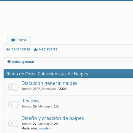
Foros
Identificarse
Registrarse
Índice general
Reina de Oros. Coleccionistas de Naipes.
Discusión general naipes
Temas
:
2102
,
Mensajes
:
23338
Reviews
Temas
:
29
,
Mensajes
:
183
Diseño y creación de naipes
Temas
:
27
,
Mensajes
:
282
Moderador:
nesuferit