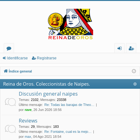
or
de
eg
Identificarse
Registrarse
os
nt
ist
Índice general
ifi
ra
Reina de Oros. Coleccionistas de Naipes.
ca
rs
Discusión general naipes
rs
e
Temas
:
2102
,
Mensajes
:
23338
Último mensaje:
Re: Todas las barajas de Theo…
e
por
rave
, 26 Jun 2026 18:56
Reviews
Temas
:
29
,
Mensajes
:
183
Último mensaje:
Re: Fontaine, cual es la mejo…
por
max
, 04 Ago 2021 18:54