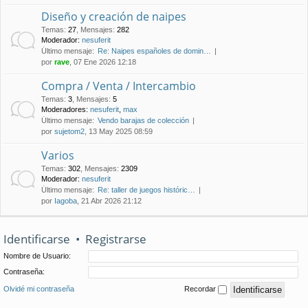
Diseño y creación de naipes
Temas
:
27
,
Mensajes
:
282
Moderador:
nesuferit
Último mensaje:
Re: Naipes españoles de domin…
por
rave
, 07 Ene 2026 12:18
Compra / Venta / Intercambio
Temas
:
3
,
Mensajes
:
5
Moderadores:
nesuferit
,
max
Último mensaje:
Vendo barajas de colección
por
sujetom2
, 13 May 2025 08:59
Varios
Temas
:
302
,
Mensajes
:
2309
Moderador:
nesuferit
Último mensaje:
Re: taller de juegos históric…
por
Iagoba
, 21 Abr 2026 21:12
Identificarse
•
Registrarse
Nombre de Usuario:
Contraseña:
Olvidé mi contraseña
Recordar