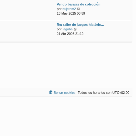
ú
m
n
Vendo barajas de colección
l
o
s
V
por
sujetom2
t
m
a
e
13 May 2025 08:59
i
e
j
r
m
n
e
ú
Re: taller de juegos históric…
o
s
l
V
por
Iagoba
m
a
t
e
21 Abr 2026 21:12
e
j
i
r
n
e
m
ú
s
o
l
a
m
t
j
e
i
e
n
m
s
o
a
m
j
e
e
n
s
a
Borrar cookies
Todos los horarios son
UTC+02:00
j
e