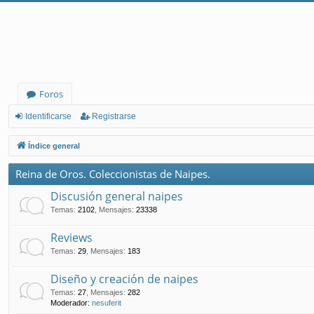
Foros
Identificarse
Registrarse
Índice general
Reina de Oros. Coleccionistas de Naipes.
Discusión general naipes
Temas
:
2102
,
Mensajes
:
23338
Reviews
Temas
:
29
,
Mensajes
:
183
Diseño y creación de naipes
Temas
:
27
,
Mensajes
:
282
Moderador:
nesuferit