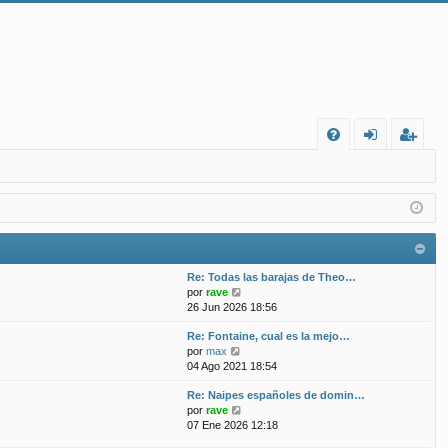
FA
de
eg
Q
nt
ist
ifi
ra
ca
rs
Re: Todas las barajas de Theo…
rs
e
V
por
rave
e
26 Jun 2026 18:56
e
r
Re: Fontaine, cual es la mejo…
ú
V
por
max
l
e
04 Ago 2021 18:54
t
r
i
Re: Naipes españoles de domin…
ú
m
V
por
rave
l
o
e
07 Ene 2026 12:18
t
m
r
i
e