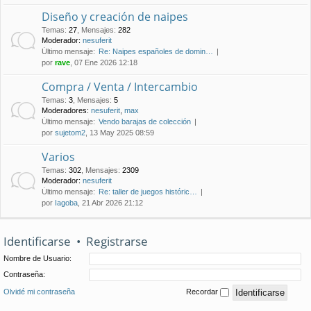
Diseño y creación de naipes
Temas
:
27
,
Mensajes
:
282
Moderador:
nesuferit
Último mensaje:
Re: Naipes españoles de domin…
por
rave
, 07 Ene 2026 12:18
Compra / Venta / Intercambio
Temas
:
3
,
Mensajes
:
5
Moderadores:
nesuferit
,
max
Último mensaje:
Vendo barajas de colección
por
sujetom2
, 13 May 2025 08:59
Varios
Temas
:
302
,
Mensajes
:
2309
Moderador:
nesuferit
Último mensaje:
Re: taller de juegos históric…
por
Iagoba
, 21 Abr 2026 21:12
Identificarse
•
Registrarse
Nombre de Usuario:
Contraseña:
Olvidé mi contraseña
Recordar