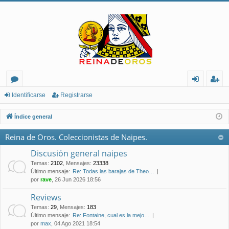
or
de
eg
Identificarse
Registrarse
os
nt
ist
Índice general
ifi
ra
Reina de Oros. Coleccionistas de Naipes.
ca
rs
Discusión general naipes
rs
e
Temas
:
2102
,
Mensajes
:
23338
Último mensaje:
Re: Todas las barajas de Theo…
e
por
rave
, 26 Jun 2026 18:56
Reviews
Temas
:
29
,
Mensajes
:
183
Último mensaje:
Re: Fontaine, cual es la mejo…
por
max
, 04 Ago 2021 18:54