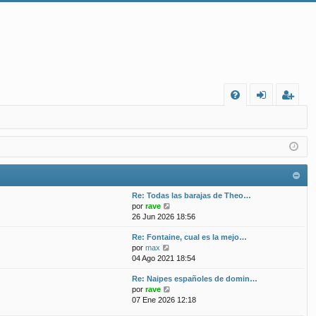
FA
de
eg
Q
nt
ist
ifi
ra
ca
rs
Re: Todas las barajas de Theo…
rs
e
V
por
rave
e
26 Jun 2026 18:56
e
r
Re: Fontaine, cual es la mejo…
ú
V
por
max
l
e
04 Ago 2021 18:54
t
r
i
Re: Naipes españoles de domin…
ú
m
V
por
rave
l
o
e
07 Ene 2026 12:18
t
m
r
i
e