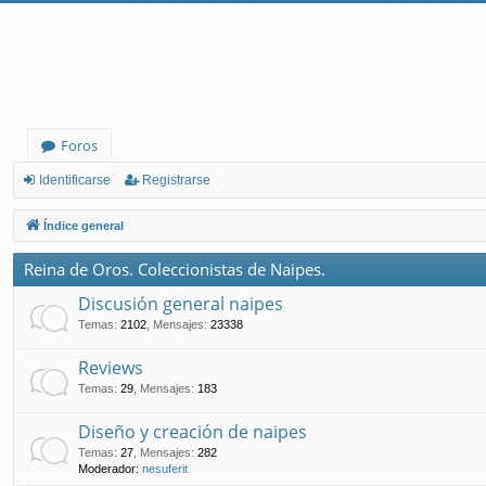
Foros
Identificarse
Registrarse
Índice general
Reina de Oros. Coleccionistas de Naipes.
Discusión general naipes
Temas
:
2102
,
Mensajes
:
23338
Reviews
Temas
:
29
,
Mensajes
:
183
Diseño y creación de naipes
Temas
:
27
,
Mensajes
:
282
Moderador:
nesuferit