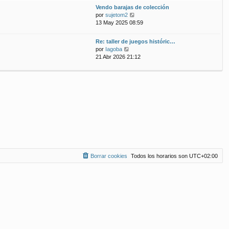
ú
m
n
Vendo barajas de colección
l
o
s
V
por
sujetom2
t
m
a
e
13 May 2025 08:59
i
e
j
r
m
n
e
ú
Re: taller de juegos históric…
o
s
l
V
por
Iagoba
m
a
t
e
21 Abr 2026 21:12
e
j
i
r
n
e
m
ú
s
o
l
a
m
t
j
e
i
e
n
m
s
o
a
m
j
e
e
n
s
a
Borrar cookies
Todos los horarios son
UTC+02:00
j
e