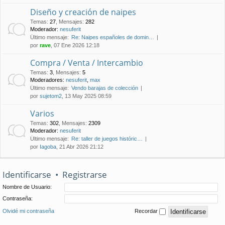
Diseño y creación de naipes
Temas
:
27
,
Mensajes
:
282
Moderador:
nesuferit
Último mensaje:
Re: Naipes españoles de domin…
por
rave
, 07 Ene 2026 12:18
Compra / Venta / Intercambio
Temas
:
3
,
Mensajes
:
5
Moderadores:
nesuferit
,
max
Último mensaje:
Vendo barajas de colección
por
sujetom2
, 13 May 2025 08:59
Varios
Temas
:
302
,
Mensajes
:
2309
Moderador:
nesuferit
Último mensaje:
Re: taller de juegos históric…
por
Iagoba
, 21 Abr 2026 21:12
Identificarse
•
Registrarse
Nombre de Usuario:
Contraseña:
Olvidé mi contraseña
Recordar