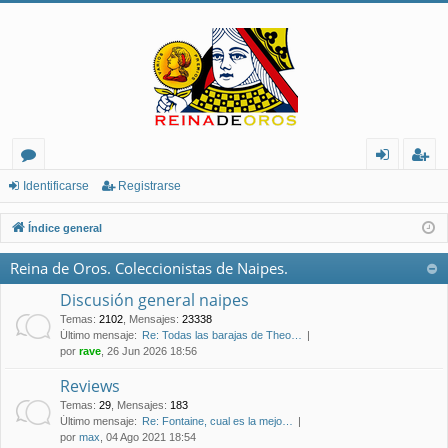
or
de
eg
Identificarse
Registrarse
os
nt
ist
Índice general
ifi
ra
Reina de Oros. Coleccionistas de Naipes.
ca
rs
Discusión general naipes
rs
e
Temas
:
2102
,
Mensajes
:
23338
Último mensaje:
Re: Todas las barajas de Theo…
e
por
rave
, 26 Jun 2026 18:56
Reviews
Temas
:
29
,
Mensajes
:
183
Último mensaje:
Re: Fontaine, cual es la mejo…
por
max
, 04 Ago 2021 18:54