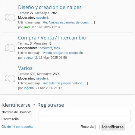
Diseño y creación de naipes
Temas
:
27
,
Mensajes
:
282
Moderador:
nesuferit
Último mensaje:
Re: Naipes españoles de domin…
por
rave
, 07 Ene 2026 12:18
Compra / Venta / Intercambio
Temas
:
3
,
Mensajes
:
5
Moderadores:
nesuferit
,
max
Último mensaje:
Vendo barajas de colección
por
sujetom2
, 13 May 2025 08:59
Varios
Temas
:
302
,
Mensajes
:
2309
Moderador:
nesuferit
Último mensaje:
Re: taller de juegos históric…
por
Iagoba
, 21 Abr 2026 21:12
Identificarse
•
Registrarse
Nombre de Usuario:
Contraseña:
Olvidé mi contraseña
Recordar