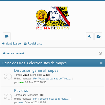
or
de
eg
Identificarse
Registrarse
os
nt
ist
Índice general
ifi
ra
Reina de Oros. Coleccionistas de Naipes.
ca
rs
Discusión general naipes
rs
e
Temas
:
2102
,
Mensajes
:
23338
Último mensaje:
Re: Todas las barajas de Theo…
e
por
rave
, 26 Jun 2026 18:56
Reviews
Temas
:
29
,
Mensajes
:
183
Último mensaje:
Re: Fontaine, cual es la mejo…
por
max
, 04 Ago 2021 18:54