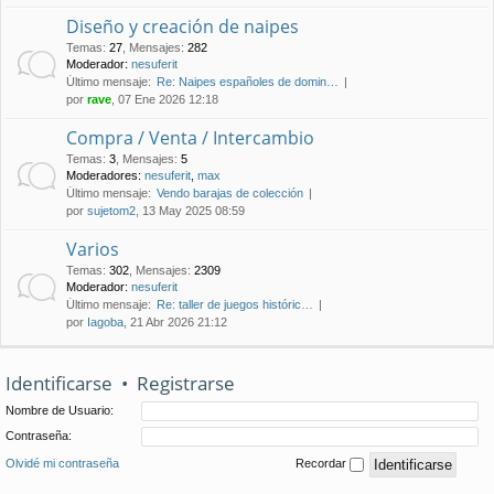
Diseño y creación de naipes
Temas
:
27
,
Mensajes
:
282
Moderador:
nesuferit
Último mensaje:
Re: Naipes españoles de domin…
por
rave
, 07 Ene 2026 12:18
Compra / Venta / Intercambio
Temas
:
3
,
Mensajes
:
5
Moderadores:
nesuferit
,
max
Último mensaje:
Vendo barajas de colección
por
sujetom2
, 13 May 2025 08:59
Varios
Temas
:
302
,
Mensajes
:
2309
Moderador:
nesuferit
Último mensaje:
Re: taller de juegos históric…
por
Iagoba
, 21 Abr 2026 21:12
Identificarse
•
Registrarse
Nombre de Usuario:
Contraseña:
Olvidé mi contraseña
Recordar