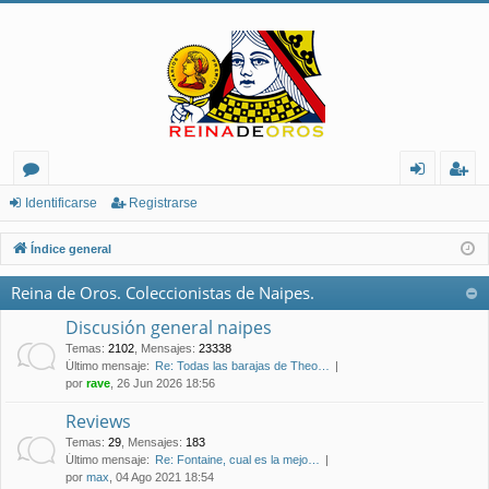
or
de
eg
Identificarse
Registrarse
os
nt
ist
Índice general
ifi
ra
Reina de Oros. Coleccionistas de Naipes.
ca
rs
Discusión general naipes
rs
e
Temas
:
2102
,
Mensajes
:
23338
Último mensaje:
Re: Todas las barajas de Theo…
e
por
rave
, 26 Jun 2026 18:56
Reviews
Temas
:
29
,
Mensajes
:
183
Último mensaje:
Re: Fontaine, cual es la mejo…
por
max
, 04 Ago 2021 18:54