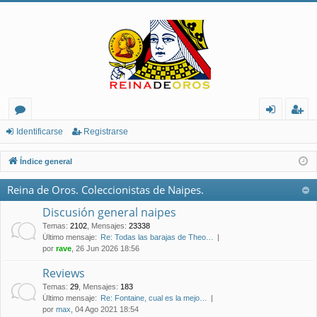
or
de
eg
Identificarse
Registrarse
os
nt
ist
Índice general
ifi
ra
Reina de Oros. Coleccionistas de Naipes.
ca
rs
Discusión general naipes
rs
e
Temas
:
2102
,
Mensajes
:
23338
Último mensaje:
Re: Todas las barajas de Theo…
e
por
rave
, 26 Jun 2026 18:56
Reviews
Temas
:
29
,
Mensajes
:
183
Último mensaje:
Re: Fontaine, cual es la mejo…
por
max
, 04 Ago 2021 18:54