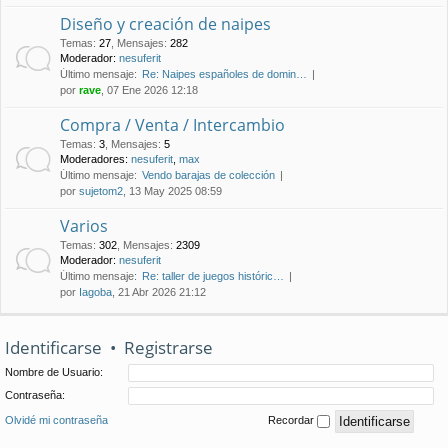
Diseño y creación de naipes
Temas
:
27
,
Mensajes
:
282
Moderador:
nesuferit
Último mensaje:
Re: Naipes españoles de domin…
por
rave
, 07 Ene 2026 12:18
Compra / Venta / Intercambio
Temas
:
3
,
Mensajes
:
5
Moderadores:
nesuferit
,
max
Último mensaje:
Vendo barajas de colección
por
sujetom2
, 13 May 2025 08:59
Varios
Temas
:
302
,
Mensajes
:
2309
Moderador:
nesuferit
Último mensaje:
Re: taller de juegos históric…
por
Iagoba
, 21 Abr 2026 21:12
Identificarse
•
Registrarse
Nombre de Usuario:
Contraseña:
Olvidé mi contraseña
Recordar