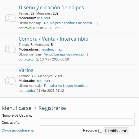
Diseño y creación de naipes
Temas
:
27
,
Mensajes
:
282
Moderador:
nesuferit
Último mensaje:
Re: Naipes españoles de domin…
por
rave
, 07 Ene 2026 12:18
Compra / Venta / Intercambio
Temas
:
3
,
Mensajes
:
5
Moderadores:
nesuferit
,
max
Último mensaje:
Vendo barajas de colección
por
sujetom2
, 13 May 2025 08:59
Varios
Temas
:
302
,
Mensajes
:
2309
Moderador:
nesuferit
Último mensaje:
Re: taller de juegos históric…
por
Iagoba
, 21 Abr 2026 21:12
Identificarse
•
Registrarse
Nombre de Usuario:
Contraseña:
Olvidé mi contraseña
Recordar