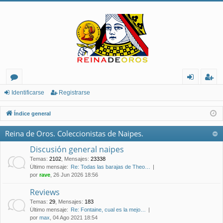
or
de
eg
Identificarse
Registrarse
os
nt
ist
Índice general
ifi
ra
Reina de Oros. Coleccionistas de Naipes.
ca
rs
Discusión general naipes
rs
e
Temas
:
2102
,
Mensajes
:
23338
Último mensaje:
Re: Todas las barajas de Theo…
e
por
rave
, 26 Jun 2026 18:56
Reviews
Temas
:
29
,
Mensajes
:
183
Último mensaje:
Re: Fontaine, cual es la mejo…
por
max
, 04 Ago 2021 18:54