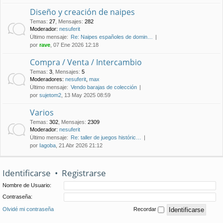
Diseño y creación de naipes
Temas
:
27
,
Mensajes
:
282
Moderador:
nesuferit
Último mensaje:
Re: Naipes españoles de domin…
por
rave
, 07 Ene 2026 12:18
Compra / Venta / Intercambio
Temas
:
3
,
Mensajes
:
5
Moderadores:
nesuferit
,
max
Último mensaje:
Vendo barajas de colección
por
sujetom2
, 13 May 2025 08:59
Varios
Temas
:
302
,
Mensajes
:
2309
Moderador:
nesuferit
Último mensaje:
Re: taller de juegos históric…
por
Iagoba
, 21 Abr 2026 21:12
Identificarse
•
Registrarse
Nombre de Usuario:
Contraseña:
Olvidé mi contraseña
Recordar