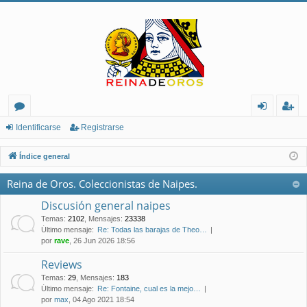
or
de
eg
Identificarse
Registrarse
os
nt
ist
Índice general
ifi
ra
Reina de Oros. Coleccionistas de Naipes.
ca
rs
Discusión general naipes
rs
e
Temas
:
2102
,
Mensajes
:
23338
Último mensaje:
Re: Todas las barajas de Theo…
e
por
rave
, 26 Jun 2026 18:56
Reviews
Temas
:
29
,
Mensajes
:
183
Último mensaje:
Re: Fontaine, cual es la mejo…
por
max
, 04 Ago 2021 18:54