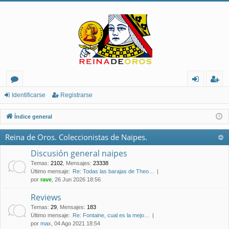
or
de
eg
Identificarse
Registrarse
os
nt
ist
Índice general
ifi
ra
Reina de Oros. Coleccionistas de Naipes.
ca
rs
Discusión general naipes
rs
e
Temas
:
2102
,
Mensajes
:
23338
Último mensaje:
Re: Todas las barajas de Theo…
e
por
rave
, 26 Jun 2026 18:56
Reviews
Temas
:
29
,
Mensajes
:
183
Último mensaje:
Re: Fontaine, cual es la mejo…
por
max
, 04 Ago 2021 18:54