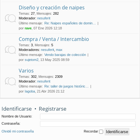
Diseño y creación de naipes
Temas
:
27
,
Mensajes
:
282
Moderador:
nesuferit
Último mensaje:
Re: Naipes españoles de domin…
por
rave
, 07 Ene 2026 12:18
Compra / Venta / Intercambio
Temas
:
3
,
Mensajes
:
5
Moderadores:
nesuferit
,
max
Último mensaje:
Vendo barajas de colección
por
sujetom2
, 13 May 2025 08:59
Varios
Temas
:
302
,
Mensajes
:
2309
Moderador:
nesuferit
Último mensaje:
Re: taller de juegos históric…
por
Iagoba
, 21 Abr 2026 21:12
Identificarse
•
Registrarse
Nombre de Usuario:
Contraseña:
Olvidé mi contraseña
Recordar