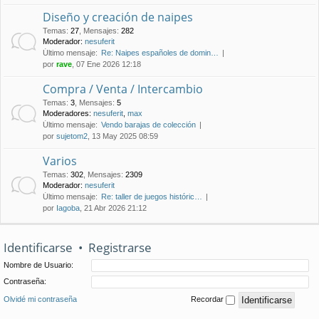
Diseño y creación de naipes
Temas
:
27
,
Mensajes
:
282
Moderador:
nesuferit
Último mensaje:
Re: Naipes españoles de domin…
por
rave
, 07 Ene 2026 12:18
Compra / Venta / Intercambio
Temas
:
3
,
Mensajes
:
5
Moderadores:
nesuferit
,
max
Último mensaje:
Vendo barajas de colección
por
sujetom2
, 13 May 2025 08:59
Varios
Temas
:
302
,
Mensajes
:
2309
Moderador:
nesuferit
Último mensaje:
Re: taller de juegos históric…
por
Iagoba
, 21 Abr 2026 21:12
Identificarse
•
Registrarse
Nombre de Usuario:
Contraseña:
Olvidé mi contraseña
Recordar