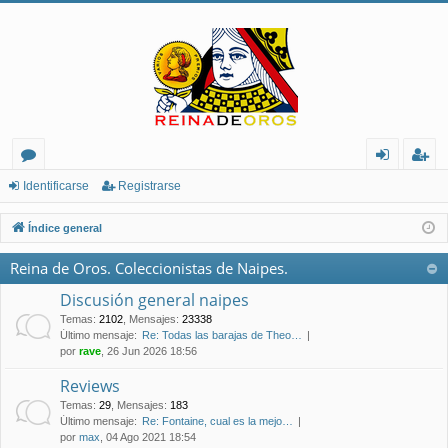
or
de
eg
Identificarse
Registrarse
os
nt
ist
Índice general
ifi
ra
Reina de Oros. Coleccionistas de Naipes.
ca
rs
Discusión general naipes
rs
e
Temas
:
2102
,
Mensajes
:
23338
Último mensaje:
Re: Todas las barajas de Theo…
e
por
rave
, 26 Jun 2026 18:56
Reviews
Temas
:
29
,
Mensajes
:
183
Último mensaje:
Re: Fontaine, cual es la mejo…
por
max
, 04 Ago 2021 18:54