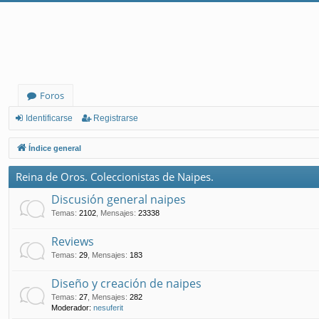
Foros
Identificarse
Registrarse
Índice general
Reina de Oros. Coleccionistas de Naipes.
Discusión general naipes
Temas
:
2102
,
Mensajes
:
23338
Reviews
Temas
:
29
,
Mensajes
:
183
Diseño y creación de naipes
Temas
:
27
,
Mensajes
:
282
Moderador:
nesuferit