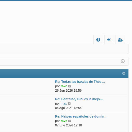
FA
de
eg
Q
nt
ist
ifi
ra
ca
rs
Re: Todas las barajas de Theo…
rs
e
V
por
rave
e
26 Jun 2026 18:56
e
r
Re: Fontaine, cual es la mejo…
ú
V
por
max
l
e
04 Ago 2021 18:54
t
r
i
Re: Naipes españoles de domin…
ú
m
V
por
rave
l
o
e
07 Ene 2026 12:18
t
m
r
i
e