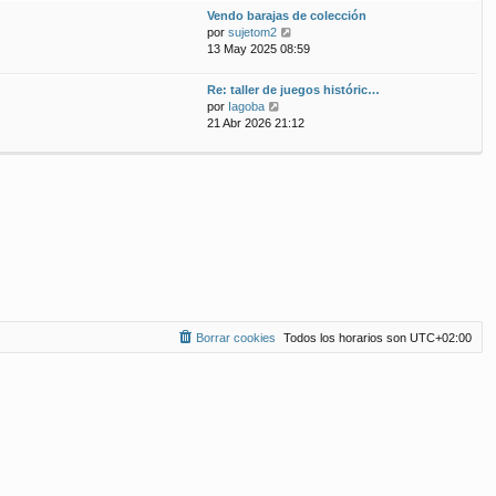
ú
m
n
Vendo barajas de colección
l
o
s
V
por
sujetom2
t
m
a
e
13 May 2025 08:59
i
e
j
r
m
n
e
ú
Re: taller de juegos históric…
o
s
l
V
por
Iagoba
m
a
t
e
21 Abr 2026 21:12
e
j
i
r
n
e
m
ú
s
o
l
a
m
t
j
e
i
e
n
m
s
o
a
m
j
e
e
n
s
a
Borrar cookies
Todos los horarios son
UTC+02:00
j
e