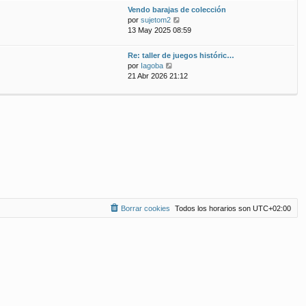
ú
m
n
Vendo barajas de colección
l
o
s
V
por
sujetom2
t
m
a
e
13 May 2025 08:59
i
e
j
r
m
n
e
ú
Re: taller de juegos históric…
o
s
l
V
por
Iagoba
m
a
t
e
21 Abr 2026 21:12
e
j
i
r
n
e
m
ú
s
o
l
a
m
t
j
e
i
e
n
m
s
o
a
m
j
e
e
n
s
a
Borrar cookies
Todos los horarios son
UTC+02:00
j
e