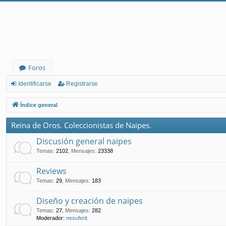
Foros
Identificarse
Registrarse
Índice general
Reina de Oros. Coleccionistas de Naipes.
Discusión general naipes
Temas
:
2102
,
Mensajes
:
23338
Reviews
Temas
:
29
,
Mensajes
:
183
Diseño y creación de naipes
Temas
:
27
,
Mensajes
:
282
Moderador:
nesuferit