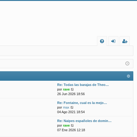
FA
de
eg
Q
nt
ist
ifi
ra
ca
rs
Re: Todas las barajas de Theo…
rs
e
V
por
rave
e
26 Jun 2026 18:56
e
r
Re: Fontaine, cual es la mejo…
ú
V
por
max
l
e
04 Ago 2021 18:54
t
r
i
Re: Naipes españoles de domin…
ú
m
V
por
rave
l
o
e
07 Ene 2026 12:18
t
m
r
i
e