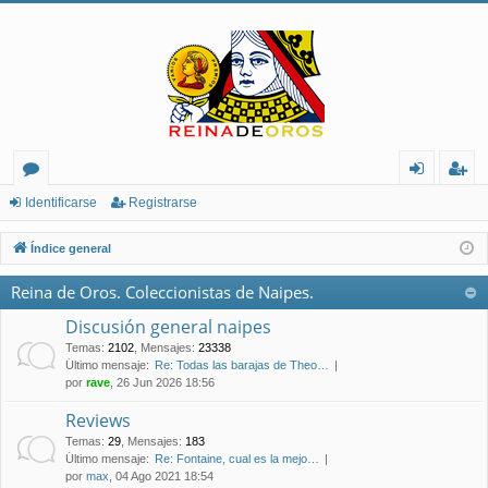
or
de
eg
Identificarse
Registrarse
os
nt
ist
Índice general
ifi
ra
Reina de Oros. Coleccionistas de Naipes.
ca
rs
Discusión general naipes
rs
e
Temas
:
2102
,
Mensajes
:
23338
Último mensaje:
Re: Todas las barajas de Theo…
e
por
rave
, 26 Jun 2026 18:56
Reviews
Temas
:
29
,
Mensajes
:
183
Último mensaje:
Re: Fontaine, cual es la mejo…
por
max
, 04 Ago 2021 18:54