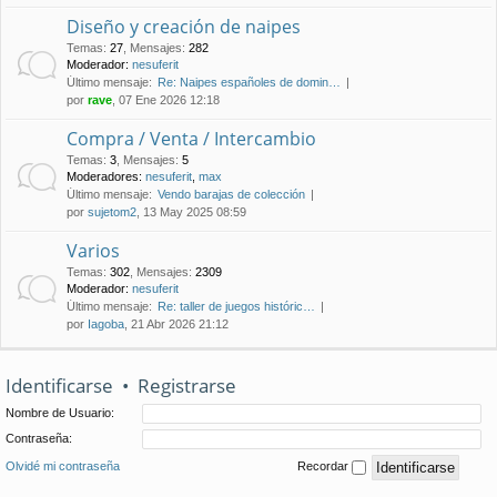
Diseño y creación de naipes
Temas
:
27
,
Mensajes
:
282
Moderador:
nesuferit
Último mensaje:
Re: Naipes españoles de domin…
por
rave
, 07 Ene 2026 12:18
Compra / Venta / Intercambio
Temas
:
3
,
Mensajes
:
5
Moderadores:
nesuferit
,
max
Último mensaje:
Vendo barajas de colección
por
sujetom2
, 13 May 2025 08:59
Varios
Temas
:
302
,
Mensajes
:
2309
Moderador:
nesuferit
Último mensaje:
Re: taller de juegos históric…
por
Iagoba
, 21 Abr 2026 21:12
Identificarse
•
Registrarse
Nombre de Usuario:
Contraseña:
Olvidé mi contraseña
Recordar