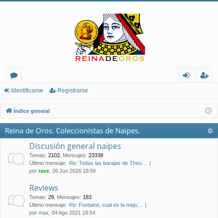
or
de
eg
Identificarse
Registrarse
os
nt
ist
Índice general
ifi
ra
Reina de Oros. Coleccionistas de Naipes.
ca
rs
Discusión general naipes
rs
e
Temas
:
2102
,
Mensajes
:
23338
Último mensaje:
Re: Todas las barajas de Theo…
e
por
rave
, 26 Jun 2026 18:56
Reviews
Temas
:
29
,
Mensajes
:
183
Último mensaje:
Re: Fontaine, cual es la mejo…
por
max
, 04 Ago 2021 18:54