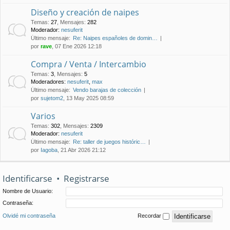
Diseño y creación de naipes
Temas
:
27
,
Mensajes
:
282
Moderador:
nesuferit
Último mensaje:
Re: Naipes españoles de domin…
por
rave
, 07 Ene 2026 12:18
Compra / Venta / Intercambio
Temas
:
3
,
Mensajes
:
5
Moderadores:
nesuferit
,
max
Último mensaje:
Vendo barajas de colección
por
sujetom2
, 13 May 2025 08:59
Varios
Temas
:
302
,
Mensajes
:
2309
Moderador:
nesuferit
Último mensaje:
Re: taller de juegos históric…
por
Iagoba
, 21 Abr 2026 21:12
Identificarse
•
Registrarse
Nombre de Usuario:
Contraseña:
Olvidé mi contraseña
Recordar