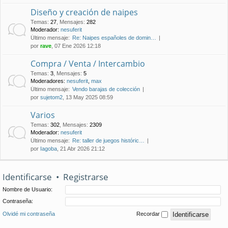
Diseño y creación de naipes
Temas
:
27
,
Mensajes
:
282
Moderador:
nesuferit
Último mensaje:
Re: Naipes españoles de domin…
por
rave
, 07 Ene 2026 12:18
Compra / Venta / Intercambio
Temas
:
3
,
Mensajes
:
5
Moderadores:
nesuferit
,
max
Último mensaje:
Vendo barajas de colección
por
sujetom2
, 13 May 2025 08:59
Varios
Temas
:
302
,
Mensajes
:
2309
Moderador:
nesuferit
Último mensaje:
Re: taller de juegos históric…
por
Iagoba
, 21 Abr 2026 21:12
Identificarse
•
Registrarse
Nombre de Usuario:
Contraseña:
Olvidé mi contraseña
Recordar