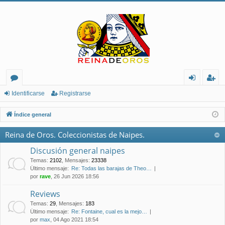
or
de
eg
Identificarse
Registrarse
os
nt
ist
Índice general
ifi
ra
Reina de Oros. Coleccionistas de Naipes.
ca
rs
Discusión general naipes
rs
e
Temas
:
2102
,
Mensajes
:
23338
Último mensaje:
Re: Todas las barajas de Theo…
e
por
rave
, 26 Jun 2026 18:56
Reviews
Temas
:
29
,
Mensajes
:
183
Último mensaje:
Re: Fontaine, cual es la mejo…
por
max
, 04 Ago 2021 18:54