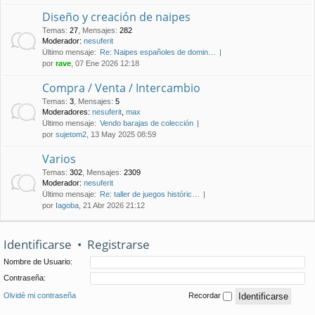
Diseño y creación de naipes
Temas
:
27
,
Mensajes
:
282
Moderador:
nesuferit
Último mensaje:
Re: Naipes españoles de domin…
por
rave
, 07 Ene 2026 12:18
Compra / Venta / Intercambio
Temas
:
3
,
Mensajes
:
5
Moderadores:
nesuferit
,
max
Último mensaje:
Vendo barajas de colección
por
sujetom2
, 13 May 2025 08:59
Varios
Temas
:
302
,
Mensajes
:
2309
Moderador:
nesuferit
Último mensaje:
Re: taller de juegos históric…
por
Iagoba
, 21 Abr 2026 21:12
Identificarse
•
Registrarse
Nombre de Usuario:
Contraseña:
Olvidé mi contraseña
Recordar