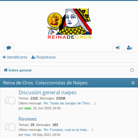
or
de
eg
Identificarse
Registrarse
os
nt
ist
Índice general
ifi
ra
Reina de Oros. Coleccionistas de Naipes.
ca
rs
Discusión general naipes
rs
e
Temas
:
2102
,
Mensajes
:
23338
Último mensaje:
Re: Todas las barajas de Theo…
e
por
rave
, 26 Jun 2026 18:56
Reviews
Temas
:
29
,
Mensajes
:
183
Último mensaje:
Re: Fontaine, cual es la mejo…
por
max
, 04 Ago 2021 18:54