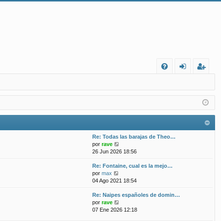
FA
de
eg
Q
nt
ist
ifi
ra
ca
rs
Re: Todas las barajas de Theo…
rs
e
V
por
rave
e
26 Jun 2026 18:56
e
r
Re: Fontaine, cual es la mejo…
ú
V
por
max
l
e
04 Ago 2021 18:54
t
r
i
Re: Naipes españoles de domin…
ú
m
V
por
rave
l
o
e
07 Ene 2026 12:18
t
m
r
i
e