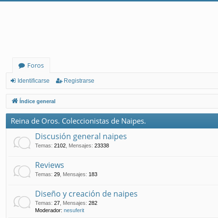
Foros
Identificarse
Registrarse
Índice general
Reina de Oros. Coleccionistas de Naipes.
Discusión general naipes
Temas
:
2102
,
Mensajes
:
23338
Reviews
Temas
:
29
,
Mensajes
:
183
Diseño y creación de naipes
Temas
:
27
,
Mensajes
:
282
Moderador:
nesuferit