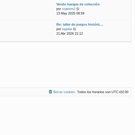
ú
m
n
Vendo barajas de colección
l
o
s
V
por
sujetom2
t
m
a
e
13 May 2025 08:59
i
e
j
r
m
n
e
ú
Re: taller de juegos históric…
o
s
l
V
por
Iagoba
m
a
t
e
21 Abr 2026 21:12
e
j
i
r
n
e
m
ú
s
o
l
a
m
t
j
e
i
e
n
m
s
o
a
m
j
e
e
n
s
a
Borrar cookies
Todos los horarios son
UTC+02:00
j
e