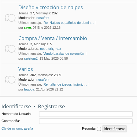
Diseño y creación de naipes
Temas
:
27
,
Mensajes
:
282
Moderador:
nesuferit
Último mensaje:
Re: Naipes españoles de domin…
por
rave
, 07 Ene 2026 12:18
Compra / Venta / Intercambio
Temas
:
3
,
Mensajes
:
5
Moderadores:
nesuferit
,
max
Último mensaje:
Vendo barajas de colección
por
sujetom2
, 13 May 2025 08:59
Varios
Temas
:
302
,
Mensajes
:
2309
Moderador:
nesuferit
Último mensaje:
Re: taller de juegos históric…
por
Iagoba
, 21 Abr 2026 21:12
Identificarse
•
Registrarse
Nombre de Usuario:
Contraseña:
Olvidé mi contraseña
Recordar