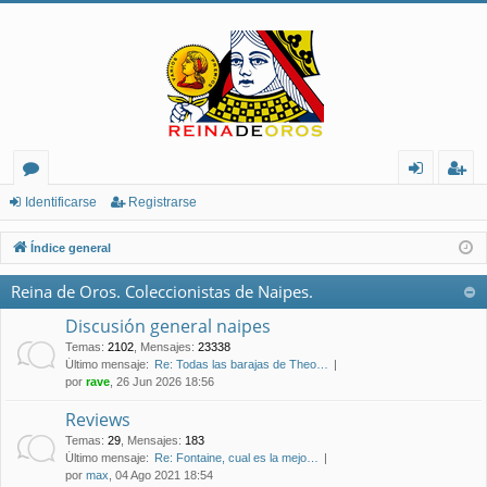
or
de
eg
Identificarse
Registrarse
os
nt
ist
Índice general
ifi
ra
Reina de Oros. Coleccionistas de Naipes.
ca
rs
Discusión general naipes
rs
e
Temas
:
2102
,
Mensajes
:
23338
Último mensaje:
Re: Todas las barajas de Theo…
e
por
rave
, 26 Jun 2026 18:56
Reviews
Temas
:
29
,
Mensajes
:
183
Último mensaje:
Re: Fontaine, cual es la mejo…
por
max
, 04 Ago 2021 18:54