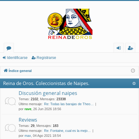
or
de
eg
Identificarse
Registrarse
os
nt
ist
Índice general
ifi
ra
Reina de Oros. Coleccionistas de Naipes.
ca
rs
Discusión general naipes
rs
e
Temas
:
2102
,
Mensajes
:
23338
Último mensaje:
Re: Todas las barajas de Theo…
e
por
rave
, 26 Jun 2026 18:56
Reviews
Temas
:
29
,
Mensajes
:
183
Último mensaje:
Re: Fontaine, cual es la mejo…
por
max
, 04 Ago 2021 18:54