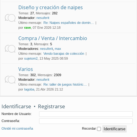
Diseño y creación de naipes
Temas
:
27
,
Mensajes
:
282
Moderador:
nesuferit
Último mensaje:
Re: Naipes españoles de domin…
por
rave
, 07 Ene 2026 12:18
Compra / Venta / Intercambio
Temas
:
3
,
Mensajes
:
5
Moderadores:
nesuferit
,
max
Último mensaje:
Vendo barajas de colección
por
sujetom2
, 13 May 2025 08:59
Varios
Temas
:
302
,
Mensajes
:
2309
Moderador:
nesuferit
Último mensaje:
Re: taller de juegos históric…
por
Iagoba
, 21 Abr 2026 21:12
Identificarse
•
Registrarse
Nombre de Usuario:
Contraseña:
Olvidé mi contraseña
Recordar