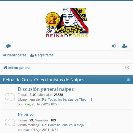
or
de
eg
Identificarse
Registrarse
os
nt
ist
Índice general
ifi
ra
Reina de Oros. Coleccionistas de Naipes.
ca
rs
Discusión general naipes
rs
e
Temas
:
2102
,
Mensajes
:
23338
Último mensaje:
Re: Todas las barajas de Theo…
e
por
rave
, 26 Jun 2026 18:56
Reviews
Temas
:
29
,
Mensajes
:
183
Último mensaje:
Re: Fontaine, cual es la mejo…
por
max
, 04 Ago 2021 18:54