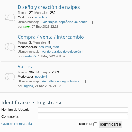
Diseño y creación de naipes
Temas
:
27
,
Mensajes
:
282
Moderador:
nesuferit
Último mensaje:
Re: Naipes españoles de domin…
por
rave
, 07 Ene 2026 12:18
Compra / Venta / Intercambio
Temas
:
3
,
Mensajes
:
5
Moderadores:
nesuferit
,
max
Último mensaje:
Vendo barajas de colección
por
sujetom2
, 13 May 2025 08:59
Varios
Temas
:
302
,
Mensajes
:
2309
Moderador:
nesuferit
Último mensaje:
Re: taller de juegos históric…
por
Iagoba
, 21 Abr 2026 21:12
Identificarse
•
Registrarse
Nombre de Usuario:
Contraseña:
Olvidé mi contraseña
Recordar