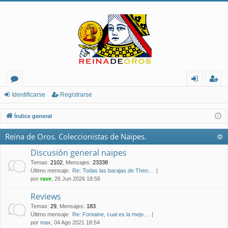
or
de
eg
Identificarse
Registrarse
os
nt
ist
Índice general
ifi
ra
Reina de Oros. Coleccionistas de Naipes.
ca
rs
Discusión general naipes
rs
e
Temas
:
2102
,
Mensajes
:
23338
Último mensaje:
Re: Todas las barajas de Theo…
e
por
rave
, 26 Jun 2026 18:56
Reviews
Temas
:
29
,
Mensajes
:
183
Último mensaje:
Re: Fontaine, cual es la mejo…
por
max
, 04 Ago 2021 18:54