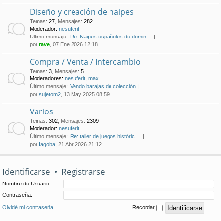
Diseño y creación de naipes
Temas
:
27
,
Mensajes
:
282
Moderador:
nesuferit
Último mensaje:
Re: Naipes españoles de domin…
por
rave
, 07 Ene 2026 12:18
Compra / Venta / Intercambio
Temas
:
3
,
Mensajes
:
5
Moderadores:
nesuferit
,
max
Último mensaje:
Vendo barajas de colección
por
sujetom2
, 13 May 2025 08:59
Varios
Temas
:
302
,
Mensajes
:
2309
Moderador:
nesuferit
Último mensaje:
Re: taller de juegos históric…
por
Iagoba
, 21 Abr 2026 21:12
Identificarse
•
Registrarse
Nombre de Usuario:
Contraseña:
Olvidé mi contraseña
Recordar