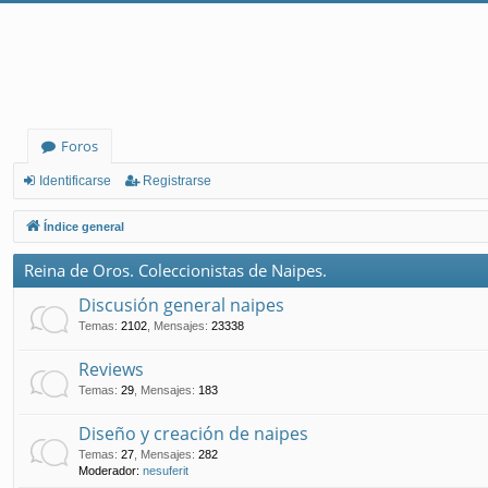
Foros
Identificarse
Registrarse
Índice general
Reina de Oros. Coleccionistas de Naipes.
Discusión general naipes
Temas
:
2102
,
Mensajes
:
23338
Reviews
Temas
:
29
,
Mensajes
:
183
Diseño y creación de naipes
Temas
:
27
,
Mensajes
:
282
Moderador:
nesuferit