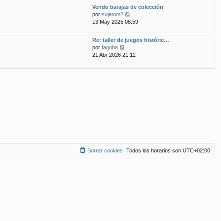
ú
m
n
Vendo barajas de colección
l
o
s
V
por
sujetom2
t
m
a
e
13 May 2025 08:59
i
e
j
r
m
n
e
ú
Re: taller de juegos históric…
o
s
l
V
por
Iagoba
m
a
t
e
21 Abr 2026 21:12
e
j
i
r
n
e
m
ú
s
o
l
a
m
t
j
e
i
e
n
m
s
o
a
m
j
e
e
n
s
a
Borrar cookies
Todos los horarios son
UTC+02:00
j
e