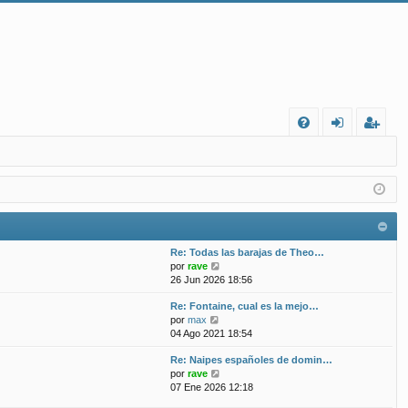
FA
de
eg
Q
nt
ist
ifi
ra
ca
rs
Re: Todas las barajas de Theo…
rs
e
V
por
rave
e
26 Jun 2026 18:56
e
r
Re: Fontaine, cual es la mejo…
ú
V
por
max
l
e
04 Ago 2021 18:54
t
r
i
Re: Naipes españoles de domin…
ú
m
V
por
rave
l
o
e
07 Ene 2026 12:18
t
m
r
i
e