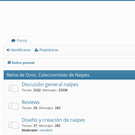
Foros
Identificarse
Registrarse
Índice general
Reina de Oros. Coleccionistas de Naipes.
Discusión general naipes
Temas
:
2102
,
Mensajes
:
23338
Reviews
Temas
:
29
,
Mensajes
:
183
Diseño y creación de naipes
Temas
:
27
,
Mensajes
:
282
Moderador:
nesuferit