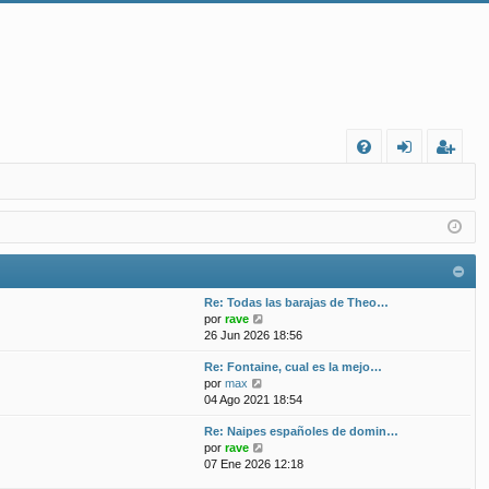
FA
de
eg
Q
nt
ist
ifi
ra
ca
rs
Re: Todas las barajas de Theo…
rs
e
V
por
rave
e
26 Jun 2026 18:56
e
r
Re: Fontaine, cual es la mejo…
ú
V
por
max
l
e
04 Ago 2021 18:54
t
r
i
Re: Naipes españoles de domin…
ú
m
V
por
rave
l
o
e
07 Ene 2026 12:18
t
m
r
i
e