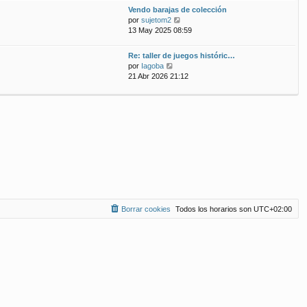
ú
m
n
Vendo barajas de colección
l
o
s
V
por
sujetom2
t
m
a
e
13 May 2025 08:59
i
e
j
r
m
n
e
ú
Re: taller de juegos históric…
o
s
l
V
por
Iagoba
m
a
t
e
21 Abr 2026 21:12
e
j
i
r
n
e
m
ú
s
o
l
a
m
t
j
e
i
e
n
m
s
o
a
m
j
e
e
n
s
a
Borrar cookies
Todos los horarios son
UTC+02:00
j
e