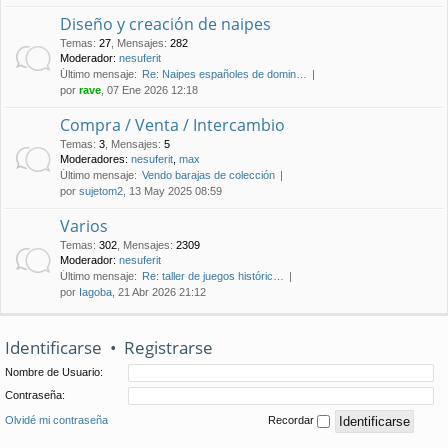
Diseño y creación de naipes
Temas
:
27
,
Mensajes
:
282
Moderador:
nesuferit
Último mensaje:
Re: Naipes españoles de domin…
por
rave
, 07 Ene 2026 12:18
Compra / Venta / Intercambio
Temas
:
3
,
Mensajes
:
5
Moderadores:
nesuferit
,
max
Último mensaje:
Vendo barajas de colección
por
sujetom2
, 13 May 2025 08:59
Varios
Temas
:
302
,
Mensajes
:
2309
Moderador:
nesuferit
Último mensaje:
Re: taller de juegos históric…
por
Iagoba
, 21 Abr 2026 21:12
Identificarse
•
Registrarse
Nombre de Usuario:
Contraseña:
Olvidé mi contraseña
Recordar