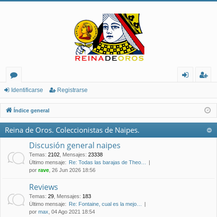
or
de
eg
Identificarse
Registrarse
os
nt
ist
Índice general
ifi
ra
Reina de Oros. Coleccionistas de Naipes.
ca
rs
Discusión general naipes
rs
e
Temas
:
2102
,
Mensajes
:
23338
Último mensaje:
Re: Todas las barajas de Theo…
e
por
rave
, 26 Jun 2026 18:56
Reviews
Temas
:
29
,
Mensajes
:
183
Último mensaje:
Re: Fontaine, cual es la mejo…
por
max
, 04 Ago 2021 18:54