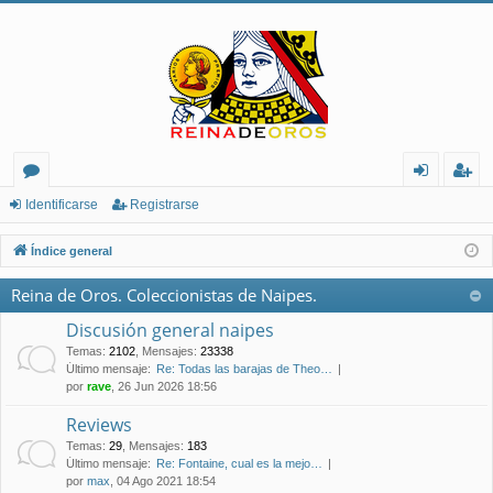
or
de
eg
Identificarse
Registrarse
os
nt
ist
Índice general
ifi
ra
Reina de Oros. Coleccionistas de Naipes.
ca
rs
Discusión general naipes
rs
e
Temas
:
2102
,
Mensajes
:
23338
Último mensaje:
Re: Todas las barajas de Theo…
e
por
rave
, 26 Jun 2026 18:56
Reviews
Temas
:
29
,
Mensajes
:
183
Último mensaje:
Re: Fontaine, cual es la mejo…
por
max
, 04 Ago 2021 18:54