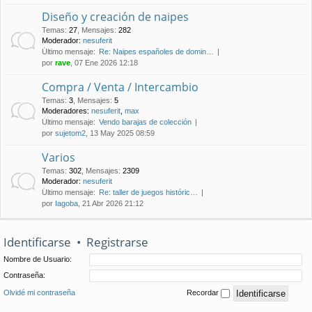
Diseño y creación de naipes
Temas
:
27
,
Mensajes
:
282
Moderador:
nesuferit
Último mensaje:
Re: Naipes españoles de domin…
por
rave
, 07 Ene 2026 12:18
Compra / Venta / Intercambio
Temas
:
3
,
Mensajes
:
5
Moderadores:
nesuferit
,
max
Último mensaje:
Vendo barajas de colección
por
sujetom2
, 13 May 2025 08:59
Varios
Temas
:
302
,
Mensajes
:
2309
Moderador:
nesuferit
Último mensaje:
Re: taller de juegos históric…
por
Iagoba
, 21 Abr 2026 21:12
Identificarse
•
Registrarse
Nombre de Usuario:
Contraseña:
Olvidé mi contraseña
Recordar