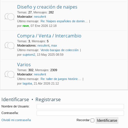
Diseño y creación de naipes
Temas
:
27
,
Mensajes
:
282
Moderador:
nesuferit
Último mensaje:
Re: Naipes españoles de domin…
por
rave
, 07 Ene 2026 12:18
Compra / Venta / Intercambio
Temas
:
3
,
Mensajes
:
5
Moderadores:
nesuferit
,
max
Último mensaje:
Vendo barajas de colección
por
sujetom2
, 13 May 2025 08:59
Varios
Temas
:
302
,
Mensajes
:
2309
Moderador:
nesuferit
Último mensaje:
Re: taller de juegos históric…
por
Iagoba
, 21 Abr 2026 21:12
Identificarse
•
Registrarse
Nombre de Usuario:
Contraseña:
Olvidé mi contraseña
Recordar