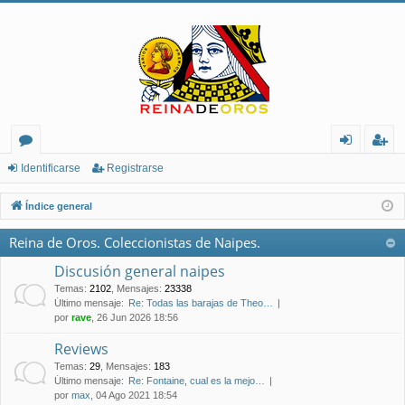
or
de
eg
Identificarse
Registrarse
os
nt
ist
Índice general
ifi
ra
Reina de Oros. Coleccionistas de Naipes.
ca
rs
Discusión general naipes
rs
e
Temas
:
2102
,
Mensajes
:
23338
Último mensaje:
Re: Todas las barajas de Theo…
e
por
rave
, 26 Jun 2026 18:56
Reviews
Temas
:
29
,
Mensajes
:
183
Último mensaje:
Re: Fontaine, cual es la mejo…
por
max
, 04 Ago 2021 18:54