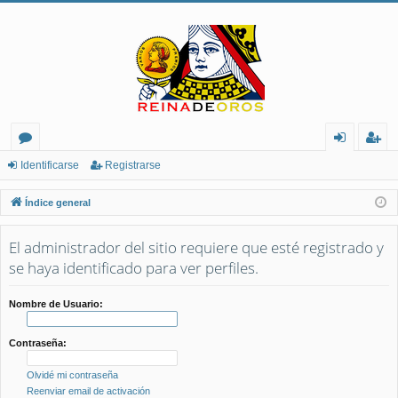
or
de
eg
Identificarse
Registrarse
os
nt
ist
Índice general
ifi
ra
El administrador del sitio requiere que esté registrado y
ca
rs
se haya identificado para ver perfiles.
rs
e
e
Nombre de Usuario:
Contraseña:
Olvidé mi contraseña
Reenviar email de activación