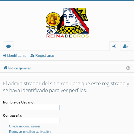
or
de
eg
Identificarse
Registrarse
os
nt
ist
Índice general
ifi
ra
El administrador del sitio requiere que esté registrado y
ca
rs
se haya identificado para ver perfiles.
rs
e
e
Nombre de Usuario:
Contraseña:
Olvidé mi contraseña
Reenviar email de activación