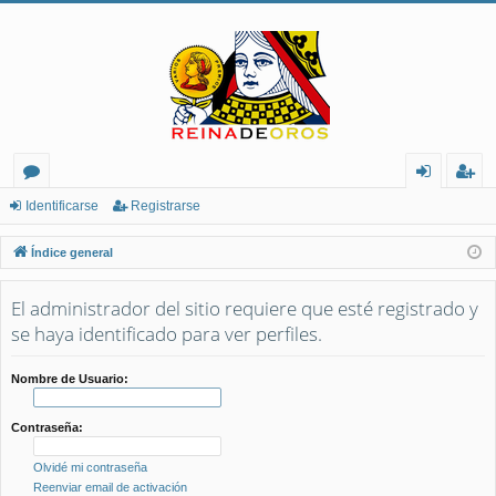
or
de
eg
Identificarse
Registrarse
os
nt
ist
Índice general
ifi
ra
El administrador del sitio requiere que esté registrado y
ca
rs
se haya identificado para ver perfiles.
rs
e
e
Nombre de Usuario:
Contraseña:
Olvidé mi contraseña
Reenviar email de activación