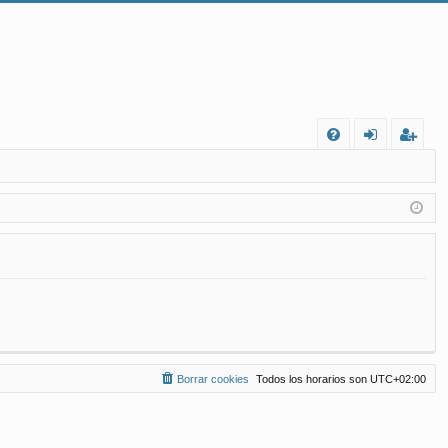
FA
de
eg
Q
nt
ist
ifi
ra
ca
rs
rs
e
e
Borrar cookies
Todos los horarios son
UTC+02:00