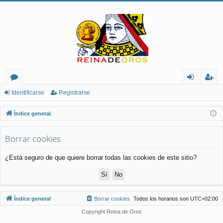
or
de
eg
Identificarse
Registrarse
os
nt
ist
Índice general
ifi
ra
Borrar cookies
ca
rs
rs
e
¿Está seguro de que quiere borrar todas las cookies de este sitio?
e
Índice general
Borrar cookies
Todos los horarios son
UTC+02:00
Copyright Reina de Oros