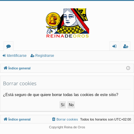
or
de
eg
Identificarse
Registrarse
os
nt
ist
Índice general
ifi
ra
Borrar cookies
ca
rs
rs
e
¿Está seguro de que quiere borrar todas las cookies de este sitio?
e
Índice general
Borrar cookies
Todos los horarios son
UTC+02:00
Copyright Reina de Oros