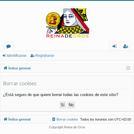
or
de
eg
Identificarse
Registrarse
os
nt
ist
Índice general
ifi
ra
Borrar cookies
ca
rs
rs
e
¿Está seguro de que quiere borrar todas las cookies de este sitio?
e
Índice general
Borrar cookies
Todos los horarios son
UTC+02:00
Copyright Reina de Oros