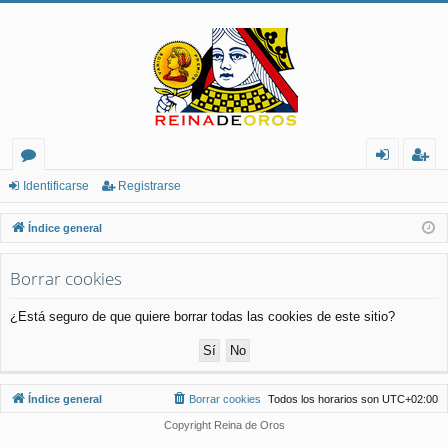
or
de
eg
Identificarse
Registrarse
os
nt
ist
Índice general
ifi
ra
Borrar cookies
ca
rs
rs
e
¿Está seguro de que quiere borrar todas las cookies de este sitio?
e
Índice general
Borrar cookies
Todos los horarios son
UTC+02:00
Copyright Reina de Oros