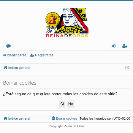
or
de
eg
Identificarse
Registrarse
os
nt
ist
Índice general
ifi
ra
Borrar cookies
ca
rs
rs
e
¿Está seguro de que quiere borrar todas las cookies de este sitio?
e
Índice general
Borrar cookies
Todos los horarios son
UTC+02:00
Copyright Reina de Oros