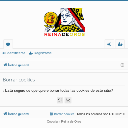
or
de
eg
Identificarse
Registrarse
os
nt
ist
Índice general
ifi
ra
Borrar cookies
ca
rs
rs
e
¿Está seguro de que quiere borrar todas las cookies de este sitio?
e
Índice general
Borrar cookies
Todos los horarios son
UTC+02:00
Copyright Reina de Oros