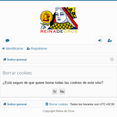
or
de
eg
Identificarse
Registrarse
os
nt
ist
Índice general
ifi
ra
Borrar cookies
ca
rs
rs
e
¿Está seguro de que quiere borrar todas las cookies de este sitio?
e
Índice general
Borrar cookies
Todos los horarios son
UTC+02:00
Copyright Reina de Oros