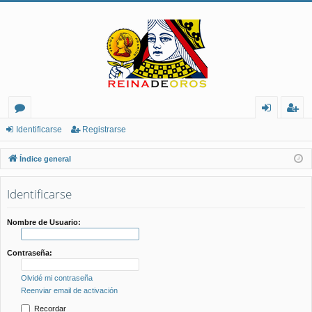
or
de
eg
Identificarse
Registrarse
os
nt
ist
Índice general
ifi
ra
Identificarse
ca
rs
rs
e
Nombre de Usuario:
e
Contraseña:
Olvidé mi contraseña
Reenviar email de activación
Recordar