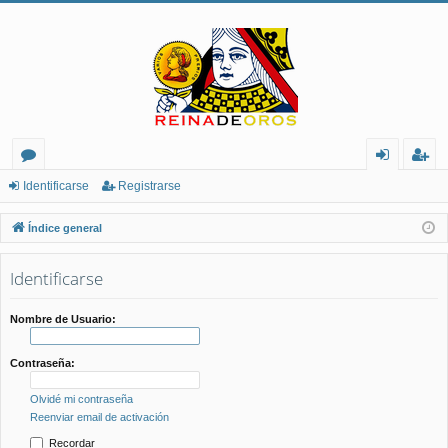
or
de
eg
Identificarse
Registrarse
os
nt
ist
Índice general
ifi
ra
Identificarse
ca
rs
rs
e
Nombre de Usuario:
e
Contraseña:
Olvidé mi contraseña
Reenviar email de activación
Recordar