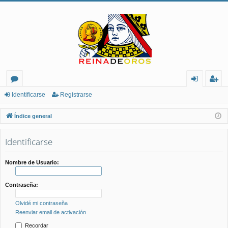
or
de
eg
Identificarse
Registrarse
os
nt
ist
Índice general
ifi
ra
Identificarse
ca
rs
rs
e
Nombre de Usuario:
e
Contraseña:
Olvidé mi contraseña
Reenviar email de activación
Recordar