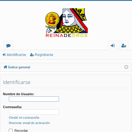
or
de
eg
Identificarse
Registrarse
os
nt
ist
Índice general
ifi
ra
Identificarse
ca
rs
rs
e
Nombre de Usuario:
e
Contraseña:
Olvidé mi contraseña
Reenviar email de activación
Recordar