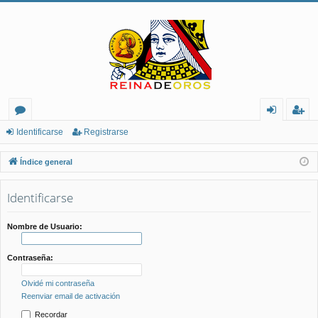
or
de
eg
Identificarse
Registrarse
os
nt
ist
Índice general
ifi
ra
Identificarse
ca
rs
rs
e
Nombre de Usuario:
e
Contraseña:
Olvidé mi contraseña
Reenviar email de activación
Recordar