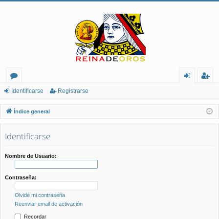
or
de
eg
Identificarse
Registrarse
os
nt
ist
Índice general
ifi
ra
Identificarse
ca
rs
rs
e
Nombre de Usuario:
e
Contraseña:
Olvidé mi contraseña
Reenviar email de activación
Recordar