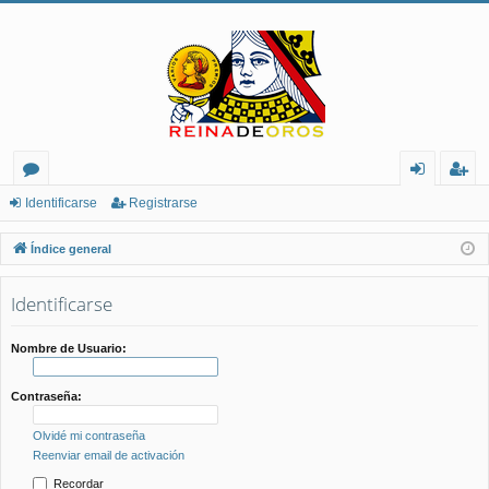
or
de
eg
Identificarse
Registrarse
os
nt
ist
Índice general
ifi
ra
Identificarse
ca
rs
rs
e
Nombre de Usuario:
e
Contraseña:
Olvidé mi contraseña
Reenviar email de activación
Recordar