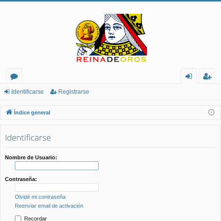
or
de
eg
Identificarse
Registrarse
os
nt
ist
Índice general
ifi
ra
Identificarse
ca
rs
rs
e
Nombre de Usuario:
e
Contraseña:
Olvidé mi contraseña
Reenviar email de activación
Recordar